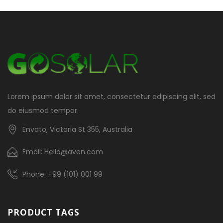
Lorem ipsum dolor sit amet, consectetur adipiscing elit, sed
do eiusmod tempor.
Envato, Victoria St 355, Australia
Email: Hello@aven.com
Phone: +99 (101) 001 99
PRODUCT TAGS